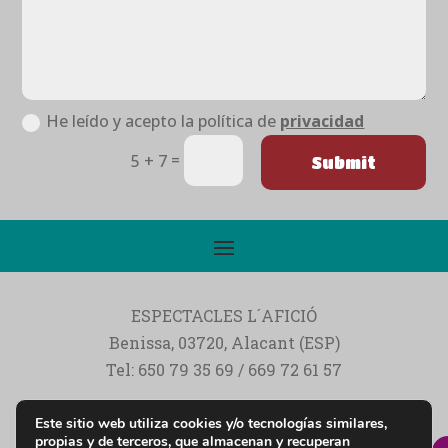
He leído y acepto la política de
privacidad
=
5 + 7
Submit
ESPECTACLES L´AFICIÓ
Benissa, 03720, Alacant (ESP)
Tel: 650 79 35 69 / 669 72 61 57
Ocio y alquiler de hinchables y actividades
Este sitio web utiliza cookies y/o tecnologías similares,
infantiles
propias y de terceros, que almacenan y recuperan