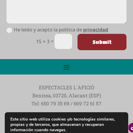
He leído y acepto la política de
privacidad
=
15 + 3
Submit
ESPECTACLES L´AFICIÓ
Benissa, 03720, Alacant (ESP)
Tel: 650 79 35 69 / 669 72 61 57
Ocio y alquiler de hinchables y actividades
Este sitio web utiliza cookies y/o tecnologías similares,
infantiles
propias y de terceros, que almacenan y recuperan
información cuando navegas.