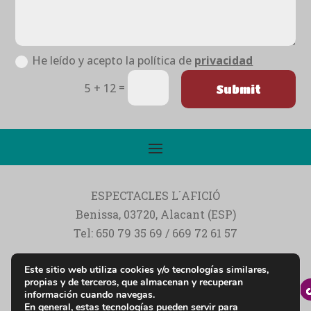
He leído y acepto la política de
privacidad
=
5 + 12
Submit
ESPECTACLES L´AFICIÓ
Benissa, 03720, Alacant (ESP)
Tel: 650 79 35 69 / 669 72 61 57
Ocio y alquiler de hinchables y actividades
Este sitio web utiliza cookies y/o tecnologías similares,
infantiles
propias y de terceros, que almacenan y recuperan
información cuando navegas.
En general, estas tecnologías pueden servir para